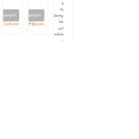
و
به
ناموجود
ناموجود
روحمان
غنا
1,450,000
ریال
1,100,000
ریال
می
بخشد
–
مجموعه‌
کودک
و
تجربه
ی
طبیعت
ناموجود
1,250,000
ریال
ناموجود
ناموجود
ناموجود
ناموجود