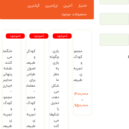
امتیاز
آخرین
ارزانترین
گرانترین
محصولات موجود
ناموجود
ناموجود
ناموجود
مجموعه
بازی:
کودکی
خنگمان
کودک
چگونه
و
می
و
بازی
طبیعت:
کنند:
تجربه
به
اصول
نقشه
ی
مغز
طراحی
پنهانی
طبیعت
ما
برای
مدارس
شکل
معلمان
اجباری
می
–
–
400,000
ریال
دهد،
مجموعه‌
مجموعه‌
–
تخیل
کودک
کودک
1,950,000
ریال
را
و
و
شکوفا
تجربه
تجربه
می
ی
ی
کند
طبیعت
طبیعت