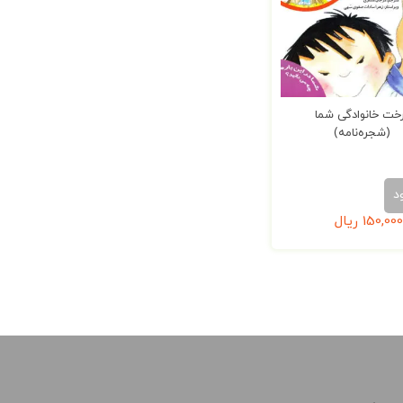
خت خانوادگی شما
(شجره‌نامه)
د
150,00
ریال