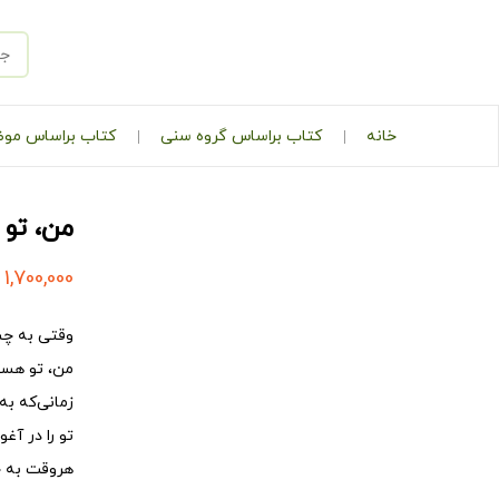
خانه
کتاب براساس گروه سنی
کتاب براساس مو
من، تو
1,700,000
وقتی به چشم
من، تو هست
زمانی‌که به
تو را در آغ
هروقت به چش