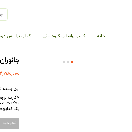
خانه
کتاب براساس گروه سنی
کتاب براساس مو
جانورا
2,650,000
این بسته ش
۷کارت برجسته قاره‌ها
۵۰کارت تصویری جانوران
یک کتابچه ۶۴ صفحه‌ای برای شناخت جانوران معرفی شده، همراه روش استفاده از کارت‌ها و معرفی آن‌ها به
ناموجود