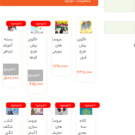
محصولات موجود
ناموجود
ناموجود
الگوی
عروسک
الگوی
بسته
برش
های
برش
آموزشی
طرح
جورابی
طرح
خیاطی
فیل
اژدها
2,690,000
ریال
ناموجود
638,000
ریال
ناموجود
6,500,000
ریال
715,000
ریال
ناموجود
ناموجود
ناموجود
ناموجود
کلاه
عروسک
عروسک
کتاب
سه
های
سازی
شگفت
بعدی
نمایشی
(آسان)
انگیز