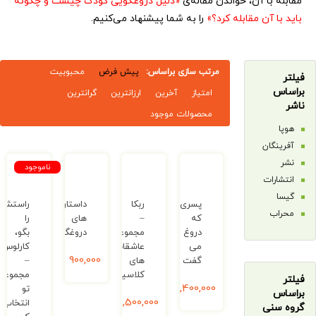
ا آن، خواندن مقاله‌ی
«
دلیل دروغگویی کودک چیست و چگونه
آن مقابله کرد؟
»
را به شما پیشنهاد می‌کنیم.
مرتب سازی براساس:
پیش فرض
محبوبیت
امتیاز
آخرین
ارزانترین
گرانترین
محصولات موجود
ن
ناموجود
ت
پسری
ربکا
داستان
راستش
که
–
های
را
دروغ
مجموعه
دروغگو
بگو،
می
عاشقانه
کارلوس!
900,000
ریال
گفت
های
–
کلاسیک
مجموعه
5,400,000
ریال
تو
13,500,000
ریال
انتخاب
ی