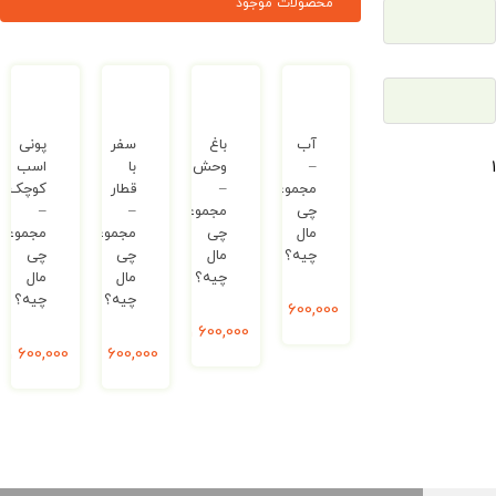
محصولات موجود
آب
باغ
سفر
پونی
–
وحش
با
اسب
مجموعه
–
قطار
کوچک
چی
مجموعه
–
–
مال
چی
مجموعه
مجموعه
چیه؟
مال
چی
چی
چیه؟
مال
مال
چیه؟
چیه؟
600,000
ریال
600,000
ریال
600,000
ریال
600,000
ریال