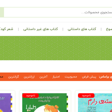
ضوع
کتاب های داستانی
کتاب های غیر داستانی
شعر کودک
 براساس:
پیش فرض
محبوبیت
امتیاز
آخرین
ارزانترین
گرانترین
مح
ناموجود
ناموجود