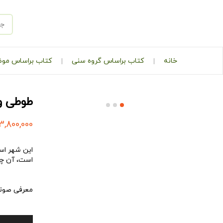
خانه
کتاب براساس گروه سنی
کتاب براساس مو
طوطی و 
3,800,000
این شهر است
است، آن چن
معرفی صوتی
پخش‌کننده