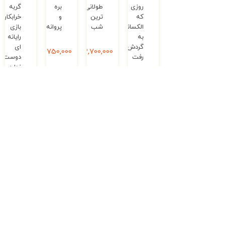
روزی
طولانی
بره
گربه
که
ترین
و
خرابکار
الکساندر
شب
پروانه
بازی
به
رایانه‌
گردش
ای
2,700,000
ریال
2,750,000
ریال
رفت
دوست
ندارد
–
750,000
ریال
مجموعه
گربه
خرابکار
450,000
ریال
ناموجود
ناموجود
فارابی
داگلی
صفر
انجمن
–
بغلی
دارکوب
مجموعه
عیدت
‌ها
مشاهیر
مبارک