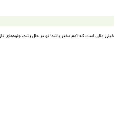
خیلی عالی است که آدم دختر باشد! تو در حال رشد، جلوه‌های تازه
اندامت نداشتی، اما با تغییرات بدنی‌ات نگاه دیگران به تو تغی
است.» وقتی دختری ۱۲ساله‌ای، مدام پای تلفن 
القابی مردانه به تو بدهند یا مادرت مدام موهایت را کوتاه کند، 
که در اندام و خلق‌وخوی‌شان ایجاد می‌شود، راحت‌تر کنار بیایند و
کردن در خانواده، مدرسه و اجتماع به دختران می‌دهد.
امانوئل ریگون، روان‌پزشک و برتادت کاستا پراد، روزنامه‌نویس، ه
زندگی چند قانون طلایی و پرمعنی ارائه دهند.
بیش از این کتاب، انتشارات ایران‌بان کتاب «
چطور باید یک پسر ز