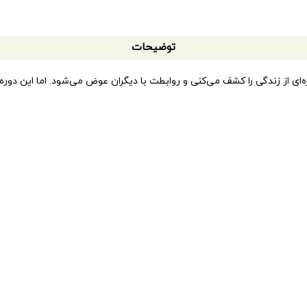
توضیحات
‌ای از زندگی را کشف می‌کنی و روابطت با دیگران عوض می‌شود. اما این دوره 
یر می‌کند و خودت هم کم‌کم در این باره حساس می‌شوی. حتی ممکن است با خو
هستی و با دوستانت حرف می‌زنی. آن‌قدر که صدای بابا و مامان درمی‌آید و ممکن است 
درحالی‌که دیگر تو عاشق موهای بلندی. شاید این‌جور وقت‌ها لازم باشد از خو
کتاب «چطور باید یک د
 پاسخ سؤالاتی را بگیرند که شاید کمتر بتوانند از اطرافیان‌شان بپرسند. در 
م بچه‌ها را خوب می‌شناسند و هم بزرگ‌ترها را. آن‌ها می‌دانند چطور مسائل را
نده بماند؟
» را نیز منتشر کرده است که مخصوص پسران بالای ۱۲ سال است.