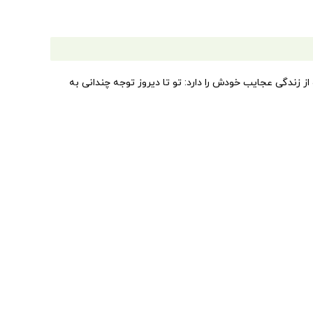
از زندگی عجایب خودش را دارد: تو تا دیروز توجه چندانی به
دت بگویی: «از بس همه به من نگاه می‌کنند کفرم بالا آمده
کمی هم داوبیداد راه بیفتد. شاید رفتارت کمی پسرانه باشد و دیگران
دت بپرسی: «چطور باید یک دختر زنده بماند؟»
ختر زنده بماند؟» از آن دست کتاب‌های ساده و صمیمی و کار راه‌اندازی است که تمام والدین و دختران بالای ۱۲ سال باید آن را ورق بزنند. این کتاب به دختران کمک می‌کند با تغییراتی
حقیقت، این کتاب، فکرها و پیشنهاداتی ساده برای بهتر زندگی
 از حالت مصیبت‌بار و فاجعه‌آمیز خارج کنند و برای ساده کردن