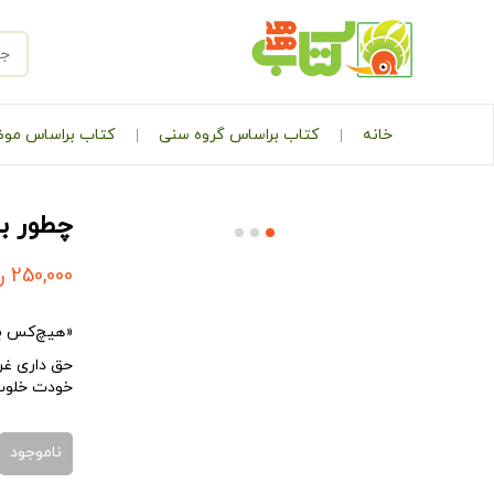
خانه
کتاب براساس گروه سنی
کتاب براساس مو
چطور با
250,000
ر
«هیچ‌کس به
حق داری غر 
خودت خلوت ک
ناموجود