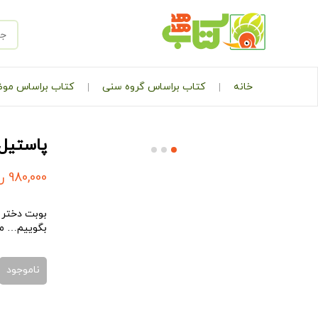
خانه
کتاب براساس گروه سنی
کتاب براساس مو
پاستیل
980,000
ر
بوبت دختر خ
بگوییم… ما
ناموجود