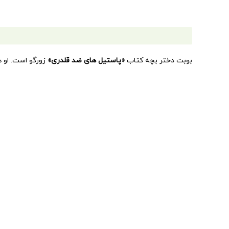
بوبت دختر بچه کتاب
«پاستیل های ضد قلدری»
زورگو است. او ه
او به خانه‌اش می‌رود، می‌فهمد که بوبت برادری زورگو دارد و بر
بایستد با پاستیل‌های ضد قلدری! همه چیز این‌قدر خوب پیش می
انتشارات
نردبان
از مجموعه‌
«
کتاب‌ های جولیا
»
کتاب‌های‌ داستا
تلفن همراه مزاحم!
فاصله ات را با من حفظ کن!
چرا بترسم؟ من که آماده ام!
همه چیز درباره ی دماغ
پاستیل های ضد قلدری
بلدی دوست پیدا کنی؟
حواسم به غریبه ها هست