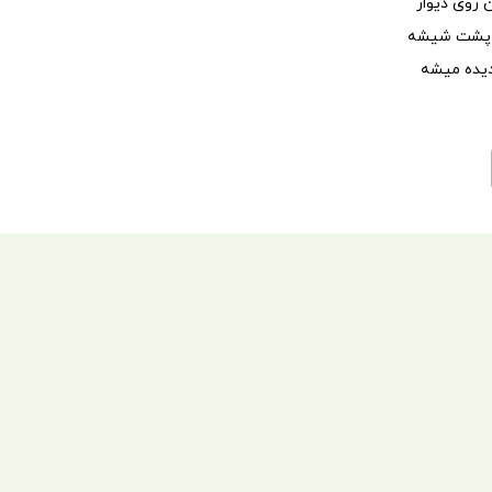
روی دیوار
 پشت شیشه
یده میشه