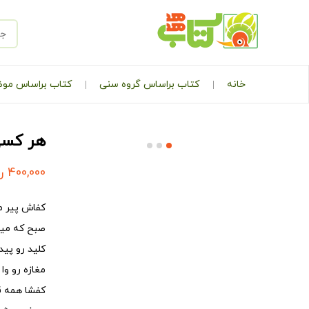
خانه
کتاب براساس گروه سنی
کتاب براساس مو
هر کسی 
400,000
ر
کفاش پیر م
صبح که میش
کلید رو پید
مغازه رو وا
کفشا همه ق