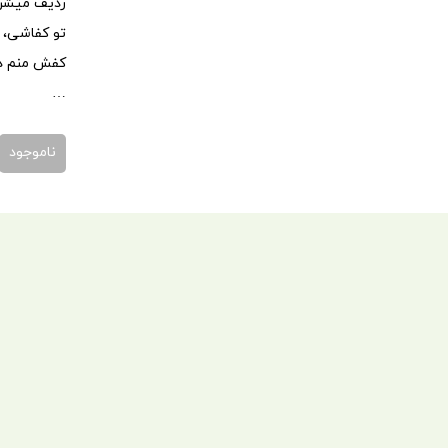
ردیف میشن 
تو کفاشی،
کفش منم د
…
ناموجود