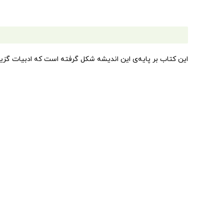
این کتاب بر پایه‌ی این اندیشه شکل گرفته است که ادبیات گزین
نوزادی تا سه سالگی داشته باشد به پدران و مادران جوان یادآور
در این کتاب نخست ویژگی‌های کودکان این گروه سنی و سپس گونه‌ه
منظوم معرفی شده است. که با ارائه ی ویژگی‌ها و کارکردهای هر 
چند نمونه لالایی، ترانه و قصه ی منظوم در دسترس والدین قرار 
نویسنده و گردآورنده‌ی این اثر ثریا قزل ایاغ از کارشناسان برجس
وزن
50 گرم
ابعاد
0.5 × 21 سانتیمتر