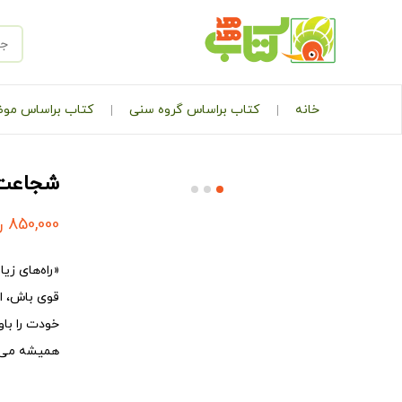
خانه
کتاب براساس گروه سنی
کتاب براساس مو
شجاعت 
850,000
ر
«راه‌های ز
قوی باش، ا
خودت را باو
همیشه می‌تو