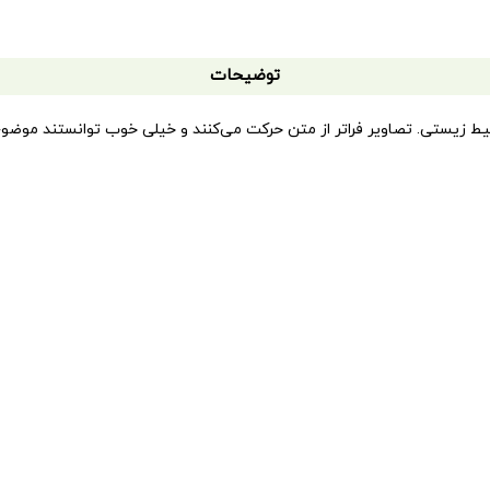
توضیحات
یستی. تصاویر فراتر از متن حرکت می‌کنند و خیلی خوب توانستند موضوع د
کرد که دوست پسرک بود. پسرک هر روز بعد از خوردن شیر بطری آن را از پن
جاها فکر کرد که ممکن است سنجاب آن جا رفته باشد؟ او فکر کرد شاید سن
المه شاید دیگر …
ت در هر پلان که پسرک فکر می‌کند سنجاب کجاست مکان واقعی سنجاب را به 
و چه ارتباطی با بطری‌های شیر پسرک دارد؟
توضیحات تکمیلی
170 گرم