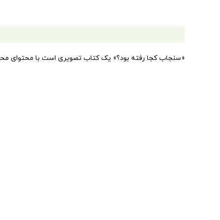
«سنجاب کجا رفته بود؟» یک کتاب تصویری است با محتوای محیط ز
کنار خانه پسرک داستان روی یکی از درخت‌ها سنجابی زندگی می‌
نیست. یعنی سنجاب کجا رفته بود؟ پسرک در خیال خود به خیلی 
کوچک بوده و لانه بزرگ‌تر پیدا کرده، شاید رفته آب تنی و یک ع
اما هیچ کدام از این‌ها درست نبود و تصویرگر با نهایت خلاقی
کتاب را بخوانید تا خودتان متوجه بشوید سنجاب قصه ما کجاست 
وزن