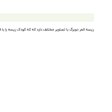
ریسه المر دوبرگ با تصاویر مختلف دارد که که کودک ریسه را با قی
وزن
15 گرم
ابعاد
48 سانتیمتر
انتشار
ناشر | تولیدکننده
گروه سنی