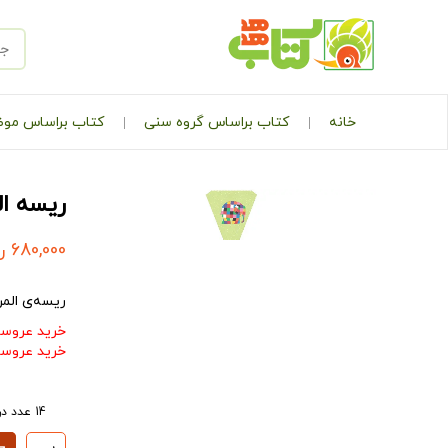
خانه
کتاب براساس گروه سنی
کتاب براساس مو
ریسه ال
680,000
ر
ریسه‌ی المر
خرید عروسک
خرید عروسک
14 عدد در انبار