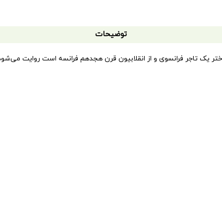
توضیحات
تر یک تاجر فرانسوی و از انقلابیون قرن هجدهم فرانسه است روایت می‌شود. ج
در ادامه، ناپلئون به سودای به دست آوردن قدرت با زن دیگری که از قدرت و 
‌شود که سال‌‌ها پس از ازدواجش با او، به پادشاهی می‌رسد. پس از آن، روز‌به
‌های روزانه یکی از زنان مشهور تاریخ است که از محبوب‌‌ترین کتاب‌های خ
ی و خیانت را چشید. سپس به دانمارک گریخت و آن‌جا با ملکه دزیره آشنا شد
 را روانه‌ی بازار کرده است: