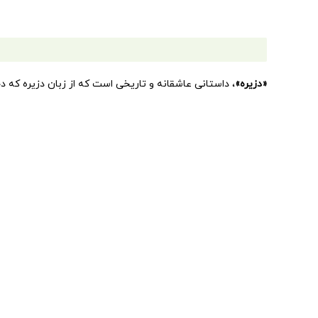
«دزیره»
، داستانی عاشقانه و تاریخی است که از زبان دزیره که دخ
در آن سال‌ها سربازی ساده بیش نبود و ماجرای دلدادگی آن‌هاست. 
دیدارهای دزیره و ناپلئون نیست.
در این میان، مردی به نام ژان باپتیست برنادوت دلباخته دزیره می
باپتیست حوادث تاریخی بسیار مهمی را در جهان رقم می‌زنند.
«دزیره»
مانند بسیاری از کتاب‌های تاریخی دیگر، حاصل یادداشت
درباره‌ی نویسنده «دزیره»:
آن‌ماری سلینکو در سال‌های آغازین جنگ جهانی دوم طعم بی‌پناه
انتشارات افق از مجموعه‌ی
«
عاشقانه های کلاسیک
»
کتاب‌های زیر
عقل و احساس
مرد کوچک