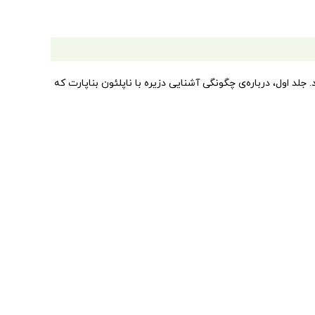
لد اول، درباره‌ی چگونگی آشنایی دزیره با ناپلئون بناپارت که
نفوذ اجتماعی برخوردار است، ازدواج می­‌کند. اما این پایان
‌روز قدرت و نفوذ ناپلئون افزایش می‌یابد که به‌همراه ژان
اطره‌نویسی محسوب می‌شود.
 و شخصیت دزیره را قهرمان رمانش قرار داد.