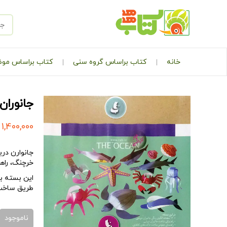
خانه
کتاب براساس گروه سنی
کتاب براساس مو
جانوران
1,400,000
جانوارن دری
خرچنگ، راه
این بسته ب
طریق
ساخت
ناموجود