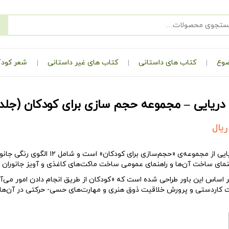
ضوع
کتاب های داستانی
کتاب های غیر داستانی
شعر کودک
 دریایی – مجموعه حجم سازی برای کودکان (جلد ۳)
ریال
ایی
از مجموعه‌ى «حجم‌سازى براى
نماى ساخت آن‌ها و راهنماى عمومى ساخت ماکت‌هاى کاغذى و آویز جانوران 
ر اساس این باور طراحی شده است که «کودکان از طریق انجام دادن امور مى‌
 کاردستى
و
پرورش خلاقیت
ذوق هنرى و
مهارت‌هاى حسى- حرکتى
در آن‌ها