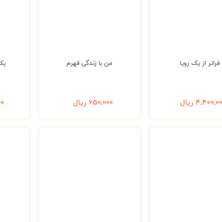
فراتر از یک رویا
من با زندگی قهرم
یک
4,400,0
ریال
650,000
ریال
00