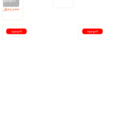
ناموجود
1,500,000
ریال
ناموجود
ناموجود
از
چطور
دخترها
باید
گفتن،
یک
از
دختر
مادرها
زنده
شنیدن
بماند؟
–
هرچه
ناموجود
باید
درباره
250,000
ریال
بلوغ
از
مادرتان
بپرسید