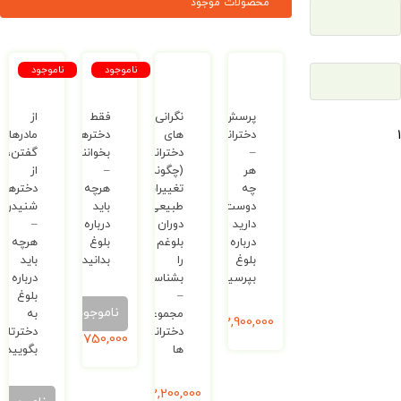
محصولات موجود
ناموجود
ناموجود
پرسش‌های
نگرانی
فقط
از
دخترانه
های
دخترها
مادرها
–
دخترانه
بخوانند
گفتن،
هر
(چگونه
–
از
چه
تغییرات
هرچه
دخترها
دوست
طبیعی
باید
شنیدن
دارید
دوران
درباره
–
درباره
بلوغم
بلوغ
هرچه
بلوغ
را
بدانید
باید
بپرسید
بشناسم؟)
درباره
–
بلوغ
ناموجود
مجموعه
به
2,900,000
ریال
دخترانه
دخترتان
1,750,000
ریال
ها
بگویید
2,200,000
ریال