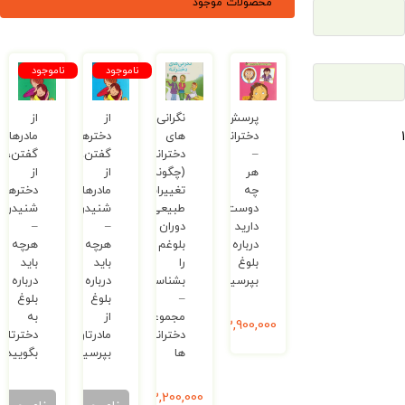
محصولات موجود
ناموجود
ناموجود
پرسش‌های
نگرانی
از
از
دخترانه
های
دخترها
مادرها
–
دخترانه
گفتن،
گفتن،
هر
(چگونه
از
از
چه
تغییرات
مادرها
دخترها
دوست
طبیعی
شنیدن
شنیدن
دارید
دوران
–
–
درباره
بلوغم
هرچه
هرچه
بلوغ
را
باید
باید
بپرسید
بشناسم؟)
درباره
درباره
–
بلوغ
بلوغ
مجموعه
از
به
2,900,000
ریال
دخترانه
مادرتان
دخترتان
ها
بپرسید
بگویید
2,200,000
ریال