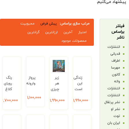
ی‌کنیم.
مرتب سازی براساس:
پیش فرض
محبوبیت
امتیاز
آخرین
ارزانترین
گرانترین
محصولات موجود
ت
زندگی
زیر
پرواز
رنگ
ری
این
هر
وارونه
رویای
ت
است
چیزی
کلاغ
ت
1,100,000
ریال
1,990,000
ریال
1,990,000
ریال
4,700,000
ریال
قال
ات
ن