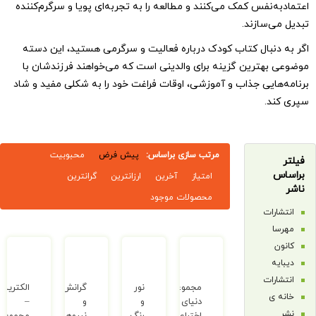
فس کمک می‌کنند و مطالعه را به تجربه‌ای پویا و سرگرم‌کننده
سازند.
بال کتاب کودک درباره فعالیت و سرگرمی هستید، این دسته
ترین گزینه برای والدینی است که می‌خواهند فرزندشان با
یی جذاب و آموزشی، اوقات فراغت خود را به شکلی مفید و شاد
.
مرتب سازی براساس:
پیش فرض
محبوبیت
امتیاز
آخرین
ارزانترین
گرانترین
محصولات موجود
ت
ری
ت
مجموعه
نور
گرانش
الکتریسیته
دنیای
و
و
–
اختراعات
رنگ
نیروها
مجموعه