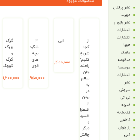
محصولات موجود
قال
ی و
ت
ت
از
آبی
۱۳
گرگ
کجا
شگرد
بزرگ
شروع
بچه
و
کنیم؟
های
گرگ
2,400,000
ریال
راهنمای
قوی
کوچک
جان
ت
4,950,000
ریال
1,200,000
ریال
سالم
کر
به
در
ات
بردن
از
اضطراب،
ه
افسردگی
و
دیگر
چالش‌