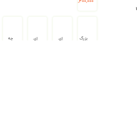
1,400,000
ریال
بزرگ
اِی.
اِی.
چه
ترین
جی
جی
کار
پیتزای
و
و
کنم
دنیا
داستان‌نویسی
تخم‌مرغ
اگر
–
–
طلایی
راحت
مجموعه
نکته‌ها،
–
نمی
مدرسه
کلک‌ها
بازی‌ها،
خوابم
پرماجرا
و
پازل‌ها
–
(جلد
رازهای
و
مجموعه
۲۲)
نویسندگی
دانستنی‌های
راهنمای
–
دیگر
عملی
1,700,000
ریال
مجموعه‌
–
کودکان
مدرسه‌
مجموعه‌
1,900,000
ریال
پرماجرا
مدرسه‌
پرماجرا
2,500,000
ریال
1,600,000
ریال