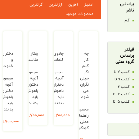
امتیاز
آخرین
ارزانترین
گرانترین
محصولات موجود
چه
جادوی
رفتار
دختران
کار
کلمات
مناسب
و
ی
کنم
–
–
خانواده
اگر
مجموعه
مجموعه
–
کتاب ۷ تا
خیلی
آنچه
آنچه
مجموعه
کتاب ۹ تا
نگران
دختران
دختران
آنچه
ب ۱۲
می
باهوش
باهوش
دختران
ا
کتاب ۱۲ تا
شوم
باید
باید
باهوش
کتاب ۱۵ تا
–
بدانند
بدانند
باید
مجموعه
بدانند
3,200,000
ریال
2,700,000
ریال
راهنمای
1,700,000
ریال
عملی
کودکان