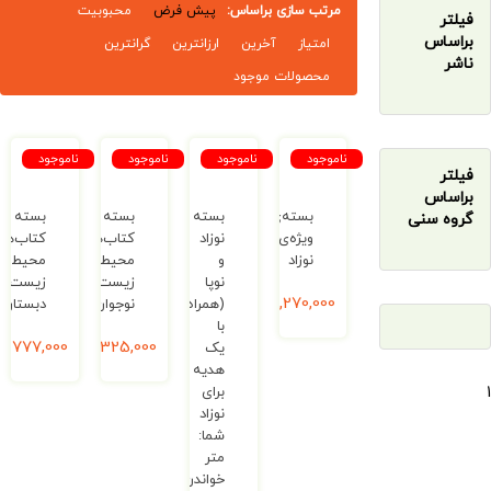
مرتب سازی براساس:
پیش فرض
محبوبیت
امتیاز
آخرین
ارزانترین
گرانترین
محصولات موجود
ناموجود
ناموجود
ناموجود
ناموجود
بسته‌ی
بسته
بسته
بسته
ی
ویژه‌ی
نوزاد
کتاب‌های
کتاب‌های
نوزاد
و
محیط
محیط
نوپا
زیست
زیست
1,270,000
ریال
(همراه
نوجوان
دبستان
با
325,000
ریال
777,000
ریال
یک
هدیه
برای
نوزاد
شما:
متر
خواندن)