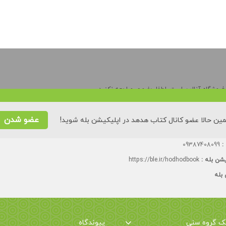
وشگاه آنلاین است. لطفا حضوری مراجعه نکنید.
ه تا چهارشنبه:
۸۸۵۵۳۵۲۸
عضو شدن
ین حالا عضو کانال کتاب هدهد در اپلیکیشن بله شوید!
یش توحیدی (بیست و سوم)، کوی ۲۳ شایان، پلاک ٢۶، درب سمت چپ، تک زنگ.
 :
09387408099
یشن بله :
https://ble.ir/hodhodbook
 بله
یک گروه سنی
پیوندگاه