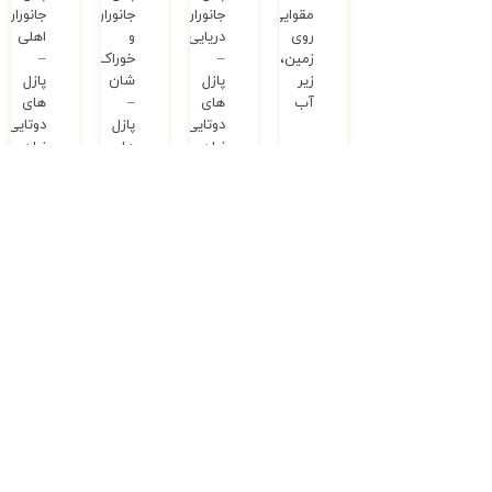
مقوایی
جانوران
جانوران
جانوران
روی
دریایی
و
اهلی
زمین،
–
خوراک
–
زیر
پازل
شان
پازل
آب
های
–
های
دوتایی
پازل
دوتایی
زبان
های
زبان
1,100,000
ریال
آموزی
دوتایی
آموزی
2,950,000
ریال
2,950,000
ریال
2,950,000
ریال
ناموجود
ناموجود
نگاه
کتاب
کن
پارچه
کوچولو
ای
–
نگاه
سیاه
کن
و
کوچولو
سفید
–