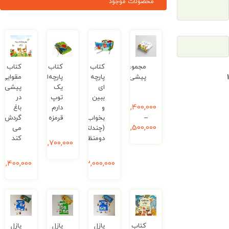
محصولات موجود
مجموعه
کتاب
کتاب
کتاب
پیشی
پارچه
پارچه‌ای
مقوایی
ای
یک
پیشی
ببین
توپ
در
2,400,000
ریال
و
دارم
باغ
–
بخواب
قرمزه
گردش
3,500,000
ریال
(چندلتی
می­‌
دومنظوره)
کند
3,700,000
ریال
3,000,000
ریال
2,400,000
ریال
کتاب
پازل
پازل
پازل