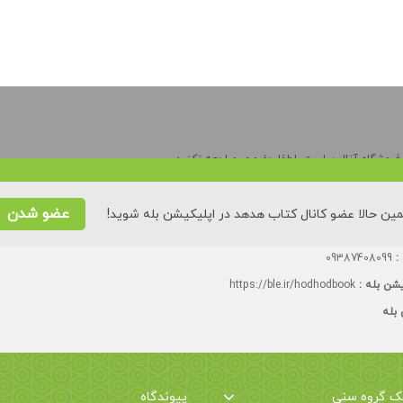
وشگاه آنلاین است. لطفا حضوری مراجعه نکنید.
ه تا چهارشنبه:
۸۸۵۵۳۵۲۸
عضو شدن
ین حالا عضو کانال کتاب هدهد در اپلیکیشن بله شوید!
یش توحیدی (بیست و سوم)، کوی ۲۳ شایان، پلاک ٢۶، درب سمت چپ، تک زنگ.
 :
09387408099
یشن بله :
https://ble.ir/hodhodbook
 بله
یک گروه سنی
پیوندگاه