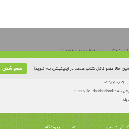
وشگاه آنلاین است. لطفا حضوری مراجعه نکنید.
ه تا چهارشنبه:
۸۸۵۵۳۵۲۸
عضو شدن
ین حالا عضو کانال کتاب هدهد در اپلیکیشن بله شوید!
یش توحیدی (بیست و سوم)، کوی ۲۳ شایان، پلاک ٢۶، درب سمت چپ، تک زنگ.
 :
09387408099
یشن بله :
https://ble.ir/hodhodbook
 بله
یک گروه سنی
پیوندگاه