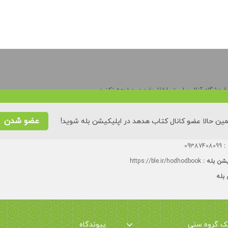
وشگاه آنلاین است. لطفا حضوری مراجعه نکنید.
ه تا چهارشنبه:
۸۸۵۵۳۵۲۸
عضو شدن
ین حالا عضو کانال کتاب هدهد در اپلیکیشن بله شوید!
یش توحیدی (بیست و سوم)، کوی ۲۳ شایان، پلاک ٢۶، درب سمت چپ، تک زنگ.
 :
09387408099
یشن بله :
https://ble.ir/hodhodbook
 بله
یک گروه سنی
پیوندگاه