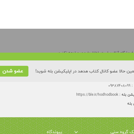
وشگاه آنلاین است. لطفا حضوری مراجعه نکنید.
ه تا چهارشنبه:
۸۸۵۵۳۵۲۸
عضو شدن
ین حالا عضو کانال کتاب هدهد در اپلیکیشن بله شوید!
یش توحیدی (بیست و سوم)، کوی ۲۳ شایان، پلاک ٢۶، درب سمت چپ، تک زنگ.
 :
09387408099
یشن بله :
https://ble.ir/hodhodbook
 بله
یک گروه سنی
پیوندگاه