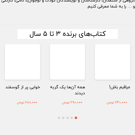
تقدان، کار‌شناسان و نویسندگان کودک و نوجوان)، نامی، کارنگی
ما معرفی کنیم.
کتاب‌های برنده ۳ تا ۵ سال
اش!
همه آن‌ها یک گربه
خوابی پر از گوسفند
آواورزی 
دیدند
لک
1,600,000
280,000
290,000