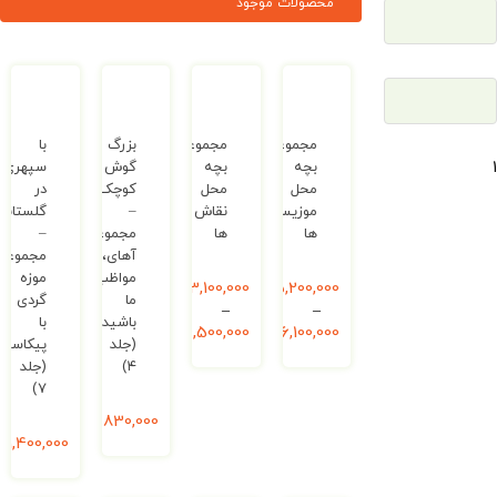
محصولات موجود
مجموعه
مجموعه
بزرگ
با
بچه
بچه
گوش
سپهری
محل
محل
کوچک
در
موزیسین
نقاش
–
گلستانه
ها
ها
مجموعه
–
آهای،
مجموعه
مواظب
موزه
5,200,000
ریال
3,100,000
ریال
ما
گردی
–
–
باشید!
با
6,100,000
ریال
4,500,000
ریال
(جلد
پیکاسو
۴)
(جلد
۷)
830,000
ریال
1,400,000
ریال