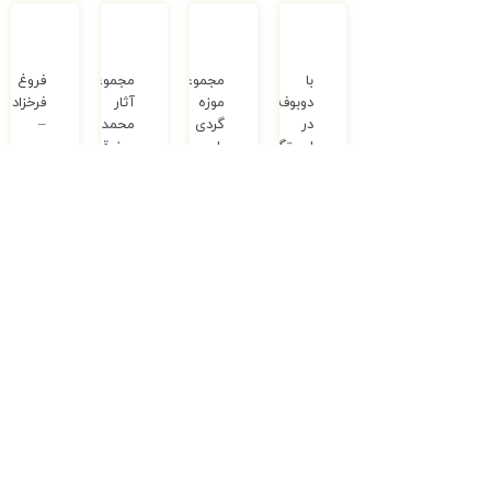
با
مجموعه
مجموعه
فروغ
دوبوفه
موزه
آثار
فرخزاد
در
گردی
محمدرضا
–
ایستگاه
با
مرزوقی
مجموعه
قطار
پیکاسو
دست
مونپارناس
های
750,000
ریال
–
کوچک؛
750,000
ریال
–
مجموعه
آرزوهای
6,100,000
ریال
–
موزه
بزرگ
1,400,000
ریال
گردی
با
3,300,000
ریال
پیکاسو
(جلد
۸)
1,000,000
ریال