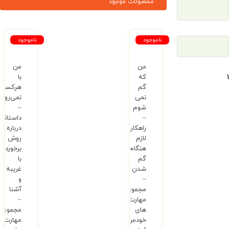
محصولات موجود
ناموجود
ناموجود
من
من
که
با
گم
هرکسی
نمی
نمی‌روم
شوم
–
–
داستانی
راهکارهای
درباره
لازم
روش
هنگام
برخورد
گم
با
شدن
غریبه
–
و
مجموعه
آشنا
مهارت
–
های
مجموعه
خودمراقبتی
مهارت