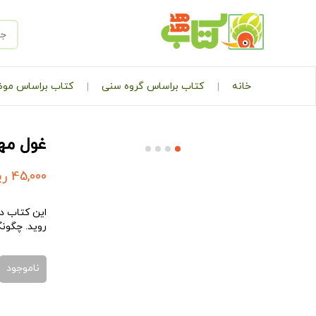
خانه
کتاب براساس گروه سنی
کتاب براساس مو
غول مه
45,000
ری
روید. چگون
ناموجود