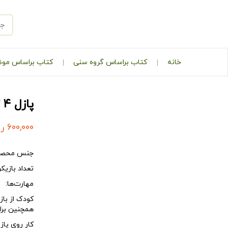
خانه
کتاب براساس گروه سنی
کتاب براساس مو
پازل ۴ تکه حیوانات – لاک‌پشت
600,000
ری
جنس محصو
ت
عداد بازیکن
مهارت‌­ها:
کودک از بازی
همچنین برا
کار روی
پاز